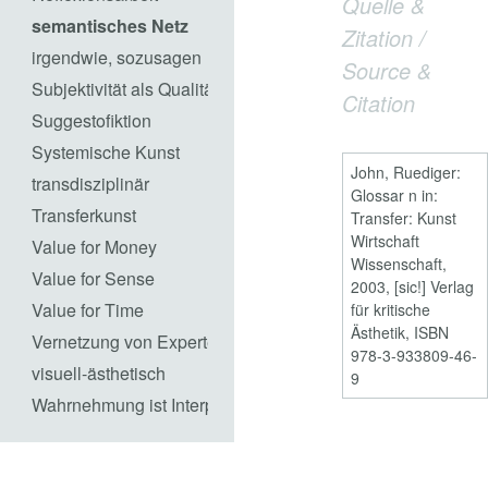
Quelle &
semantisches Netz
Zitation /
irgendwie, sozusagen
Source &
Subjektivität als Qualität
Citation
Suggestofiktion
Systemische Kunst
John, Ruediger:
transdisziplinär
Glossar n in:
Transferkunst
Transfer: Kunst
Wirtschaft
Value for Money
Wissenschaft,
Value for Sense
2003, [sic!] Verlag
Value for Time
für kritische
Ästhetik, ISBN
Vernetzung von Experten
978-3-933809-46-
visuell-ästhetisch
9
Wahrnehmung ist Interpretation