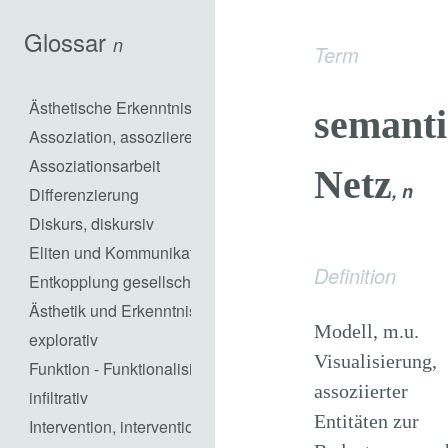
Glossar
n
Term
Ästhetische Erkenntnisarbeit
semanti
Assoziation, assoziieren
Assoziationsarbeit
Netz
, n
Differenzierung
Diskurs, diskursiv
Eliten und Kommunikation
Definition
Entkopplung gesellschaftlicher Subsysteme
Ästhetik und Erkenntnisarbeit in praktischem Handeln
Modell, m.u.
explorativ
Visualisierung,
Funktion - Funktionalisierung
assoziierter
infiltrativ
Entitäten zur
Intervention, interventionistisch