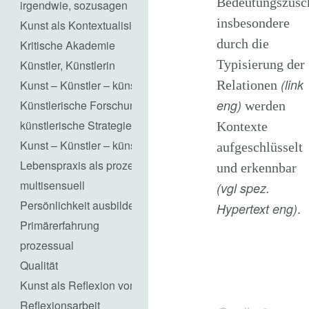
Bedeutungszusc
irgendwie, sozusagen
insbesondere
Kunst als Kontextualisierung von Ästhetik
durch die
Kritische Akademie
Typisierung der
Künstler, Künstlerin
(link
Relationen
Kunst – Künstler – künstlerisch Handeln
eng)
Künstlerische Forschung
werden
künstlerische Strategien
Kontexte
Kunst – Künstler – künstlerisch Handeln
aufgeschlüsselt
Lebenspraxis als prozesshaftes Gestalten
und erkennbar
multisensuell
(vgl spez.
Persönlichkeit ausbilden
Hypertext eng)
.
Primärerfahrung
prozessual
Qualität
Kunst als Reflexion von Gesellschaft / Kunst als Repräsent
Reflexionsarbeit