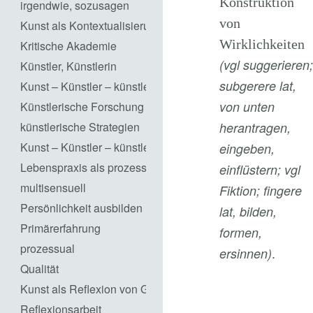
Konstruktion
irgendwie, sozusagen
von
Kunst als Kontextualisierung von Ästhetik
Wirklichkeiten
Kritische Akademie
(vgl suggerieren;
Künstler, Künstlerin
subgerere lat,
Kunst – Künstler – künstlerisch Handeln
von unten
Künstlerische Forschung
herantragen,
künstlerische Strategien
Kunst – Künstler – künstlerisch Handeln
eingeben,
Lebenspraxis als prozesshaftes Gestalten
einflüstern; vgl
multisensuell
Fiktion; fingere
Persönlichkeit ausbilden
lat, bilden,
Primärerfahrung
formen,
prozessual
ersinnen)
.
Qualität
Kunst als Reflexion von Gesellschaft / Kunst als Repräsent
Reflexionsarbeit