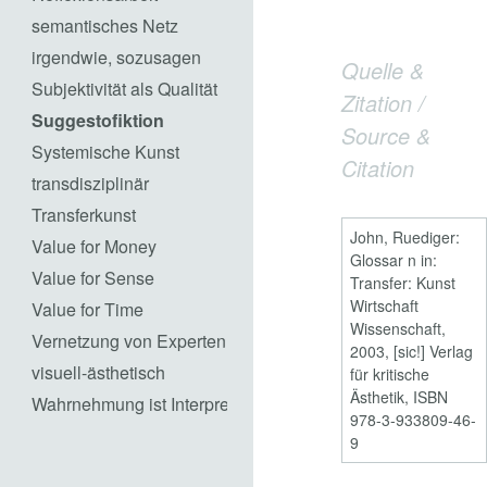
semantisches Netz
irgendwie, sozusagen
Quelle &
Subjektivität als Qualität
Zitation /
Suggestofiktion
Source &
Systemische Kunst
Citation
transdisziplinär
Transferkunst
John, Ruediger:
Value for Money
Glossar n in:
Value for Sense
Transfer: Kunst
Wirtschaft
Value for Time
Wissenschaft,
Vernetzung von Experten
2003, [sic!] Verlag
visuell-ästhetisch
für kritische
Ästhetik, ISBN
Wahrnehmung ist Interpretation
978-3-933809-46-
9