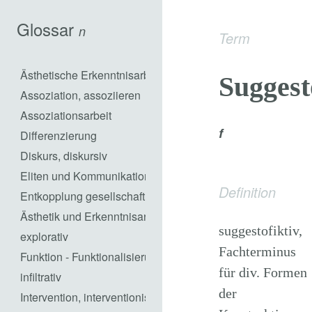
Glossar
n
Term
Ästhetische Erkenntnisarbeit
Suggest
Assoziation, assoziieren
Assoziationsarbeit
f
Differenzierung
Diskurs, diskursiv
Eliten und Kommunikation
Definition
Entkopplung gesellschaftlicher Subsysteme
Ästhetik und Erkenntnisarbeit in praktischem Handeln
suggestofiktiv,
explorativ
Fachterminus
Funktion - Funktionalisierung
für div. Formen
infiltrativ
der
Intervention, interventionistisch