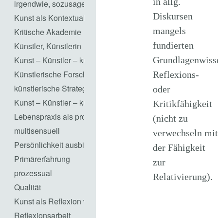
in allg.
irgendwie, sozusagen
Diskursen
Kunst als Kontextualisierung von Ästhetik
mangels
Kritische Akademie
fundierten
Künstler, Künstlerin
Grundlagenwiss
Kunst – Künstler – künstlerisch Handeln
Künstlerische Forschung
Reflexions-
künstlerische Strategien
oder
Kunst – Künstler – künstlerisch Handeln
Kritikfähigkeit
Lebenspraxis als prozesshaftes Gestalten
(nicht zu
multisensuell
verwechseln mit
Persönlichkeit ausbilden
der Fähigkeit
Primärerfahrung
zur
prozessual
Relativierung).
Qualität
Kunst als Reflexion von Gesellschaft / Kunst als Repräsent
Reflexionsarbeit