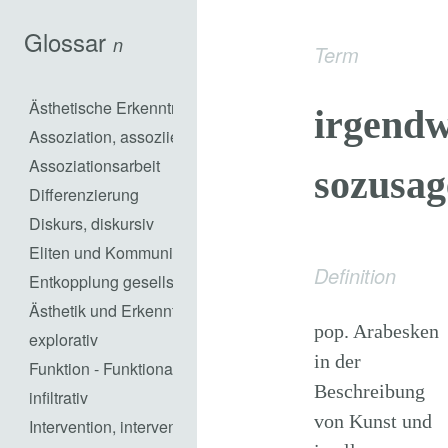
Glossar
n
Term
Ästhetische Erkenntnisarbeit
irgendw
Assoziation, assoziieren
Assoziationsarbeit
sozusag
Differenzierung
Diskurs, diskursiv
Eliten und Kommunikation
Definition
Entkopplung gesellschaftlicher Subsysteme
Ästhetik und Erkenntnisarbeit in praktischem Handeln
pop. Arabesken
explorativ
in der
Funktion - Funktionalisierung
Beschreibung
infiltrativ
von Kunst und
Intervention, interventionistisch