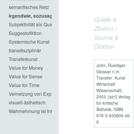
semantisches Netz
irgendwie, sozusagen
Quelle &
Subjektivität als Qualität
Zitation /
Suggestofiktion
Source &
Systemische Kunst
Citation
transdisziplinär
Transferkunst
John, Ruediger:
Value for Money
Glossar n in:
Value for Sense
Transfer: Kunst
Wirtschaft
Value for Time
Wissenschaft,
Vernetzung von Experten
2003, [sic!] Verlag
visuell-ästhetisch
für kritische
Ästhetik, ISBN
Wahrnehmung ist Interpretation
978-3-933809-46-
9